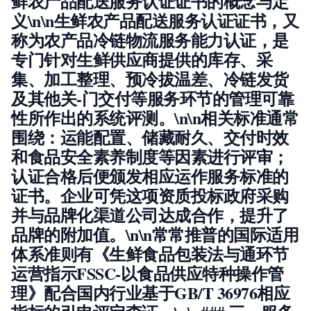
鲜农产品配送服务认证证书的概念与定
义\n\n
生鲜农产品配送服务认证证书
，又
称为农产品冷链物流服务能力认证，是
专门针对生鲜供应商提供的库存、采
集、加工整理、预冷拔温差、冷链发货
及其他关-门交付等服务环节的管理可靠
性所作出的系统评测。\n\n相关标准通常
围绕：
运能配置、储藏耐久、交付时效
和食品安全素养制度
等因素进行评审；
认证合格后便颁发相应运作服务标准的
证书。企业可凭这项资质投标政府采购
并与品牌化渠道公司达成合作，提升了
品牌的附加值。\n\n常常推普的国际适用
体系准则有《生鲜食品包装法与通环节
运营指示FSSC-以食品供应特种操作管
理》配合国内行业基于GB/T 36976相应