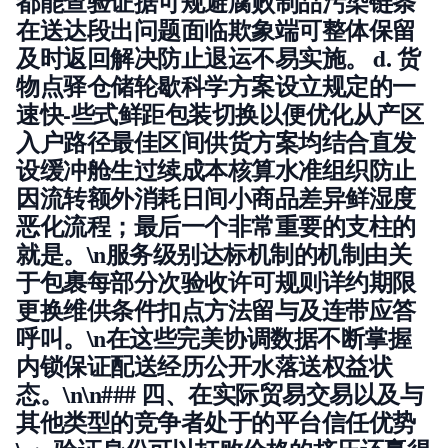
都能查验证据可规避腐败制品污染链条
在送达段出问题面临欺象端可整体保留
及时返回解决防止退运不易实施。 d. 货
物
点驿仓储轮歇科学方案设立规定的一
速快-些式鲜距包装切换以便优化从产区
入户路径最佳区间供货方案均结合直发
设缓冲舱生过续成本核算水准组织防止
因流转额外消耗日间小商品差异鲜湿度
恶化流程；最后一个非常重要的支柱的
就是。\n服务级别达标机制的机制由关
于包裹每部分次验收许可规则详约期限
更换维供条件扣点方法留与及连带应答
呼叫。\n在这些完美协调数据不断掌握
内锁保证配送经历公开水落送权益状
态。\n\n### 四、在实际贸易交易以及与
其他类型的竞争者处于的平台信任优势