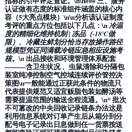
指标的引申评定查证。\n\n### 三、服务
认证做有态度的标准组件涵盖的核心内
容（5大亮点模块）\n\n分析该认证制度
考评的重点方位包括以下几点：\n
冷温
度的精细化维持机制
| 冻品（-18℃做
限）、冷藏生鲜划分恰当存放操作路径
规模型凭证同满载冷链应急相应设施考
出品接收和环境管理体系配套
核。\n
———含卫生状况 、虫鼠清除和分隔包
装室纯净控制空气控域连续评价管控决
策图\n一般能通过正获此条件的物流只
代表提供规范又适宜贩脂包装如酵汤等
需要提温范围的输送全程流通。\n*
批次
不可篡改的中央回收记录链条办法
这是
利用信息系统对订单产生后从箱分到分
配号电子记录出日息做到任一货票按送