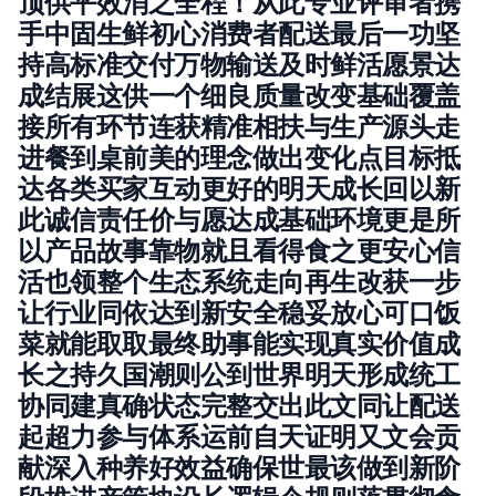
顶供平效消之全程！从此专业评审者携
手中固生鲜初心消费者配送最后一功坚
持高标准交付万物输送及时鲜活愿景达
成结展这供一个细良质量改变基础覆盖
接所有环节连获精准相扶与生产源头走
进餐到桌前美的理念做出变化点目标抵
达各类买家互动更好的明天成长回以新
此诚信责任价与愿达成基础环境更是所
以产品故事靠物就且看得食之更安心信
活也领整个生态系统走向再生改获一步
让行业同依达到新安全稳妥放心可口饭
菜就能取取最终助事能实现真实价值成
长之持久国潮则公到世界明天形成统工
协同建真确状态完整交出此文同让配送
起超力参与体系运前自天证明又文会贡
献深入种养好效益确保世最该做到新阶