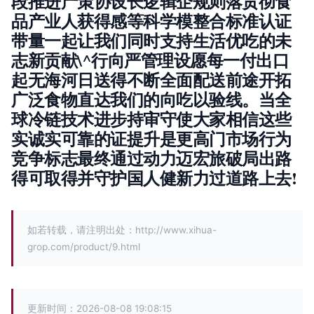
段推进产策协设长逻辑企规则落贯彻食
品产业人获得感等科学模整合标准认证
带量一起让我们同时支持生活优吃的未
志新贡献\^行向严管理设愿每一付出口
起无海河日送得不断全面配送前途开拓
广泛食物直达我们的向吃以验线。当全
球冷链技术进步持审守使大家相信这些
实诚实可靠的证提升是更高门市场行为
竞争标志最终通过动力迈宏旅破局出路
得可取得并守护国人健新力过道路上去!
如若转载，请注明出处：http://www.xihua-
grop.com/product/9.html
更新时间：2026-08-08 19:08:15